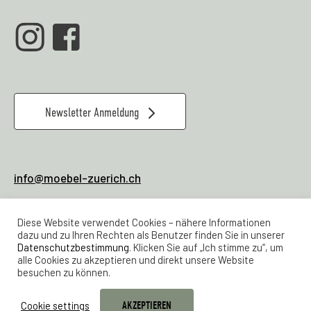
Newsletter Anmeldung
info@moebel-zuerich.ch
079 928 80 04
Verkauf & Office:
Diese Website verwendet Cookies – nähere Informationen
044 461 21 23
Werkstatt
dazu und zu Ihren Rechten als Benutzer finden Sie in unserer
Datenschutzbestimmung
. Klicken Sie auf „Ich stimme zu“, um
alle Cookies zu akzeptieren und direkt unsere Website
Lager Feldstrasse 24
besuchen zu können.
Samstags 11 -16 Uhr
Maps Link Feldstrasse 24
Cookie settings
AKZEPTIEREN