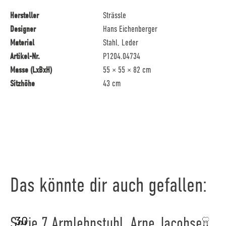
Hersteller
Strässle
Designer
Hans Eichenberger
Material
Stahl, Leder
Artikel-Nr.
P1204.04734
Masse (LxBxH)
55 × 55 × 82 cm
Sitzhöhe
43 cm
Das könnte dir auch gefallen:
30
Serie 7 Armlehnstuhl, Arne Jacobsen