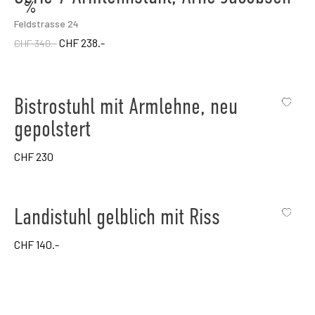
%
Feldstrasse 24
CHF 238.-
CHF 340.-
Bistrostuhl mit Armlehne, neu
gepolstert
CHF
230
Landistuhl gelblich mit Riss
CHF
140.-