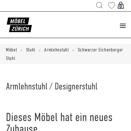
Products
search
0
ducts
ch
Möbel
Stuhl
Armlehnstuhl
Schwarzer Eichenberger
<
<
<
Stuhl
Armlehnstuhl / Designerstuhl
Dieses Möbel hat ein neues
Zuhause