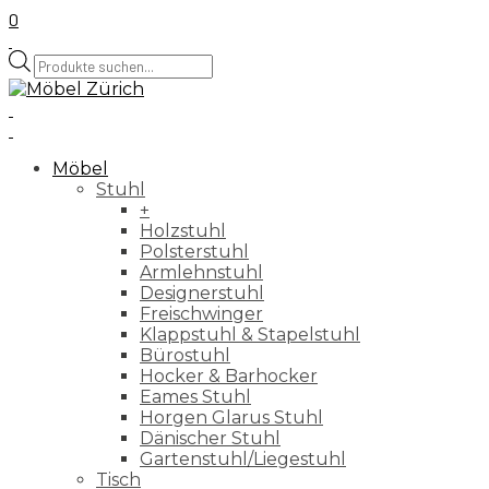
0
Products
search
Möbel
Stuhl
+
Holzstuhl
Polsterstuhl
Armlehnstuhl
Designerstuhl
Freischwinger
Klappstuhl & Stapelstuhl
Bürostuhl
Hocker & Barhocker
Eames Stuhl
Horgen Glarus Stuhl
Dänischer Stuhl
Gartenstuhl/Liegestuhl
Tisch