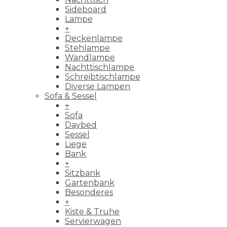
Sideboard
Lampe
+
Deckenlampe
Stehlampe
Wandlampe
Nachttischlampe
Schreibtischlampe
Diverse Lampen
Sofa & Sessel
+
Sofa
Daybed
Sessel
Liege
Bank
+
Sitzbank
Gartenbank
Besonderes
+
Kiste & Truhe
Servierwagen