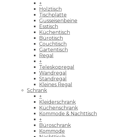
+
Holztisch
Tischplatte
Gusseisenbeine
Esstisch
Küchentisch
Bürotisch
Couchtisch
Gartentisch
Regal
+
Teleskopregal
Wandregal
Standregal
Kleines Regal
Schrank
+
Kleiderschrank
Küchenschrank
Kommode & Nachttisch
+
Büroschrank
Kommode
Nachttisch