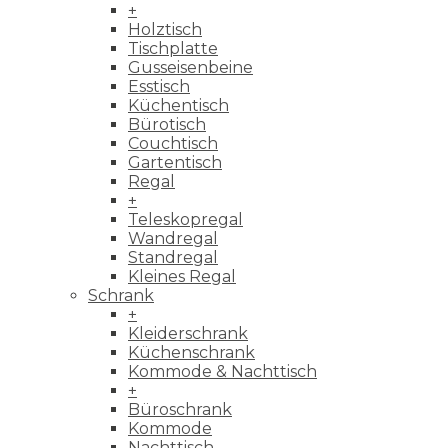
+
Holztisch
Tischplatte
Gusseisenbeine
Esstisch
Küchentisch
Bürotisch
Couchtisch
Gartentisch
Regal
+
Teleskopregal
Wandregal
Standregal
Kleines Regal
Schrank
+
Kleiderschrank
Küchenschrank
Kommode & Nachttisch
+
Büroschrank
Kommode
Nachttisch