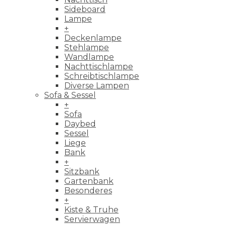
Sideboard
Lampe
+
Deckenlampe
Stehlampe
Wandlampe
Nachttischlampe
Schreibtischlampe
Diverse Lampen
Sofa & Sessel
+
Sofa
Daybed
Sessel
Liege
Bank
+
Sitzbank
Gartenbank
Besonderes
+
Kiste & Truhe
Servierwagen