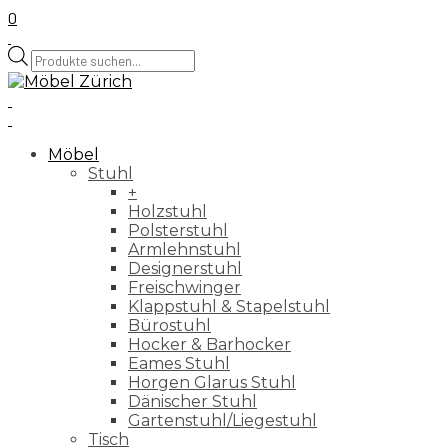
0
Products
search
Möbel
Stuhl
+
Holzstuhl
Polsterstuhl
Armlehnstuhl
Designerstuhl
Freischwinger
Klappstuhl & Stapelstuhl
Bürostuhl
Hocker & Barhocker
Eames Stuhl
Horgen Glarus Stuhl
Dänischer Stuhl
Gartenstuhl/Liegestuhl
Tisch