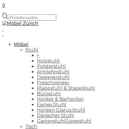
0
Products
search
Möbel
Stuhl
+
Holzstuhl
Polsterstuhl
Armlehnstuhl
Designerstuhl
Freischwinger
Klappstuhl & Stapelstuhl
Bürostuhl
Hocker & Barhocker
Eames Stuhl
Horgen Glarus Stuhl
Dänischer Stuhl
Gartenstuhl/Liegestuhl
Tisch