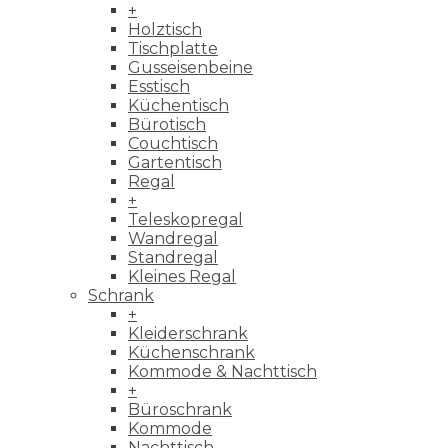
+
Holztisch
Tischplatte
Gusseisenbeine
Esstisch
Küchentisch
Bürotisch
Couchtisch
Gartentisch
Regal
+
Teleskopregal
Wandregal
Standregal
Kleines Regal
Schrank
+
Kleiderschrank
Küchenschrank
Kommode & Nachttisch
+
Büroschrank
Kommode
Nachttisch