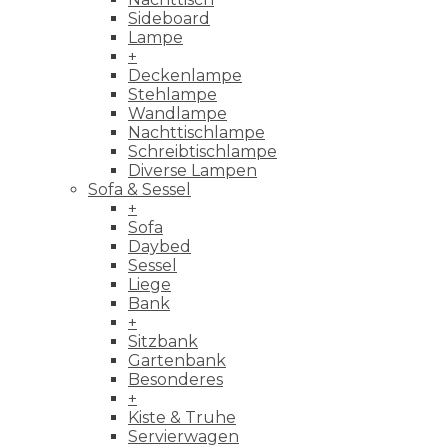
Sideboard
Lampe
+
Deckenlampe
Stehlampe
Wandlampe
Nachttischlampe
Schreibtischlampe
Diverse Lampen
Sofa & Sessel
+
Sofa
Daybed
Sessel
Liege
Bank
+
Sitzbank
Gartenbank
Besonderes
+
Kiste & Truhe
Servierwagen