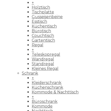
+
Holztisch
Tischplatte
Gusseisenbeine
Esstisch
Küchentisch
Bürotisch
Couchtisch
Gartentisch
Regal
+
Teleskopregal
Wandregal
Standregal
Kleines Regal
Schrank
+
Kleiderschrank
Küchenschrank
Kommode & Nachttisch
+
Büroschrank
Kommode
Nachttisch