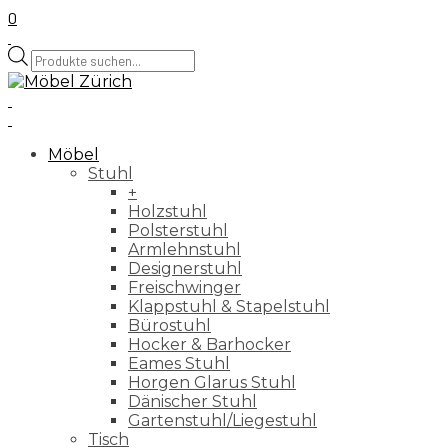
0
Products
search
Möbel
Stuhl
+
Holzstuhl
Polsterstuhl
Armlehnstuhl
Designerstuhl
Freischwinger
Klappstuhl & Stapelstuhl
Bürostuhl
Hocker & Barhocker
Eames Stuhl
Horgen Glarus Stuhl
Dänischer Stuhl
Gartenstuhl/Liegestuhl
Tisch