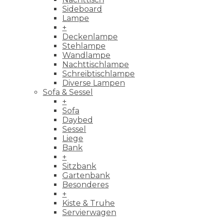
Sideboard
Lampe
+
Deckenlampe
Stehlampe
Wandlampe
Nachttischlampe
Schreibtischlampe
Diverse Lampen
Sofa & Sessel
+
Sofa
Daybed
Sessel
Liege
Bank
+
Sitzbank
Gartenbank
Besonderes
+
Kiste & Truhe
Servierwagen