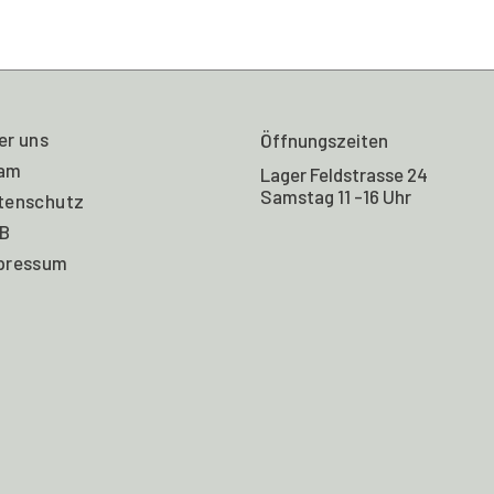
er uns
Öffnungszeiten
am
Lager Feldstrasse 24
Samstag 11 -16 Uhr
tenschutz
B
pressum