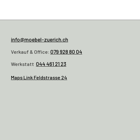
info@moebel-zuerich.ch
079 928 80 04
Verkauf & Office:
044 461 21 23
Werkstatt
Maps Link Feldstrasse 24