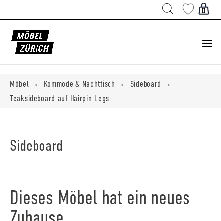
Products
search
0
ducts
ch
Möbel
Kommode & Nachttisch
Sideboard
<
<
<
Teaksideboard auf Hairpin Legs
Sideboard
Dieses Möbel hat ein neues
Zuhause