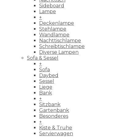
Sideboard
Lampe
+
Deckenlampe
Stehlampe
Wandlampe
Nachttischlampe
Schreibtischlampe
Diverse Lampen
Sofa & Sessel
+
Sofa
Daybed
Sessel
Liege
Bank
+
Sitzbank
Gartenbank
Besonderes
+
Kiste & Truhe
Servierwagen