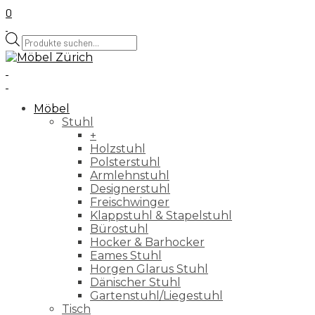
0
Products
search
Möbel
Stuhl
+
Holzstuhl
Polsterstuhl
Armlehnstuhl
Designerstuhl
Freischwinger
Klappstuhl & Stapelstuhl
Bürostuhl
Hocker & Barhocker
Eames Stuhl
Horgen Glarus Stuhl
Dänischer Stuhl
Gartenstuhl/Liegestuhl
Tisch