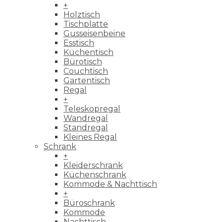
+
Holztisch
Tischplatte
Gusseisenbeine
Esstisch
Küchentisch
Bürotisch
Couchtisch
Gartentisch
Regal
+
Teleskopregal
Wandregal
Standregal
Kleines Regal
Schrank
+
Kleiderschrank
Küchenschrank
Kommode & Nachttisch
+
Büroschrank
Kommode
Nachttisch