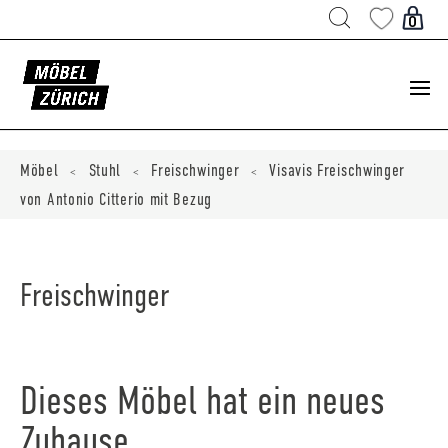
Products
search
0
ducts
ch
Möbel
Stuhl
Freischwinger
Visavis Freischwinger
<
<
<
von Antonio Citterio mit Bezug
Freischwinger
Dieses Möbel hat ein neues
Zuhause