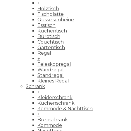
+
Holztisch
Tischplatte
Gusseisenbeine
Esstisch
Küchentisch
Bürotisch
Couchtisch
Gartentisch
Regal
+
Teleskopregal
Wandregal
Standregal
Kleines Regal
Schrank
+
Kleiderschrank
Küchenschrank
Kommode & Nachttisch
+
Büroschrank
Kommode
Nachttisch