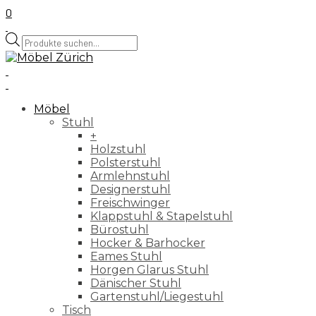
0
Products
search
Möbel
Stuhl
+
Holzstuhl
Polsterstuhl
Armlehnstuhl
Designerstuhl
Freischwinger
Klappstuhl & Stapelstuhl
Bürostuhl
Hocker & Barhocker
Eames Stuhl
Horgen Glarus Stuhl
Dänischer Stuhl
Gartenstuhl/Liegestuhl
Tisch