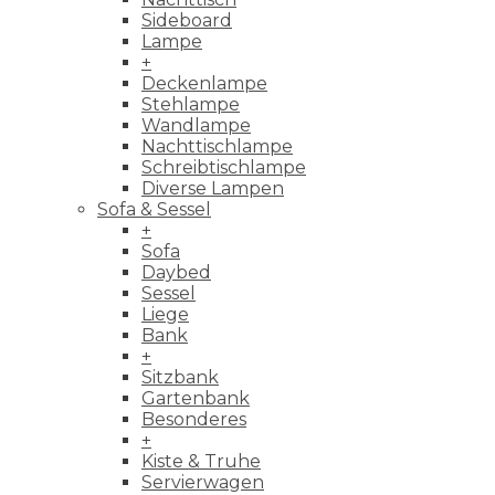
Sideboard
Lampe
+
Deckenlampe
Stehlampe
Wandlampe
Nachttischlampe
Schreibtischlampe
Diverse Lampen
Sofa & Sessel
+
Sofa
Daybed
Sessel
Liege
Bank
+
Sitzbank
Gartenbank
Besonderes
+
Kiste & Truhe
Servierwagen